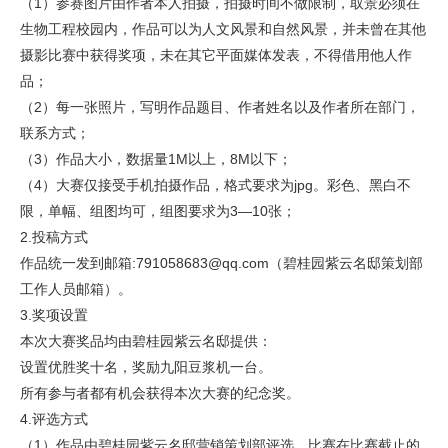
（1）参赛图片由作者本人拍摄，拍摄时间不做限制，取景必须在
生物工程校园内，作品可以为人文风景和自然风景，并未曾在其他
摄影比赛中获得奖项，未在其它平面媒体发表，不得借用他人作
品；
（2）每一张照片，写明作品题目、作者姓名以及作者所在部门，
联系方式；
（3）作品大小，数据量1M以上，8M以下；
（4）大赛仅接受手机拍摄作品，格式要求为jpg。彩色、黑白不
限，单幅、组图均可，组图要求为3—10张；
2.投稿方式
作品统一发到邮箱:791058683@qq.com（碧桂园紫云名邸策划部
工作人员邮箱）。
3.奖项设置
本次大赛奖品均由碧桂园紫云名邸提供：
设置优胜奖十名，奖励九阳豆浆机一台。
所有参与者都有机会获得本次大赛的纪念奖。
4.评选方式
（1）作品由碧桂园紫云名邸营销策划部评选，比赛在比赛截止的