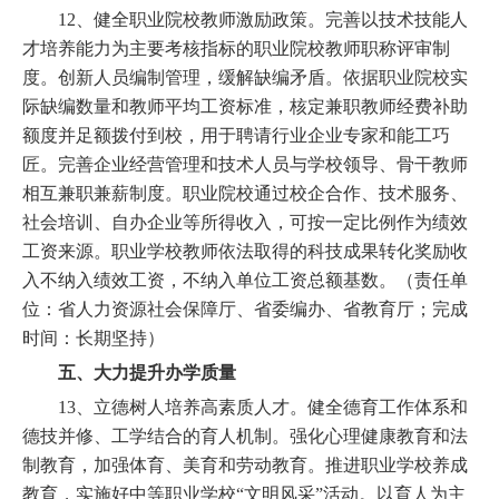
12、健全职业院校教师激励政策。完善以技术技能人
才培养能力为主要考核指标的职业院校教师职称评审制
度。创新人员编制管理，缓解缺编矛盾。依据职业院校实
际缺编数量和教师平均工资标准，核定兼职教师经费补助
额度并足额拨付到校，用于聘请行业企业专家和能工巧
匠。完善企业经营管理和技术人员与学校领导、骨干教师
相互兼职兼薪制度。职业院校通过校企合作、技术服务、
社会培训、自办企业等所得收入，可按一定比例作为绩效
工资来源。职业学校教师依法取得的科技成果转化奖励收
入不纳入绩效工资，不纳入单位工资总额基数。（责任单
位：省人力资源社会保障厅、省委编办、省教育厅；完成
时间：长期坚持）
五、大力提升办学质量
13、立德树人培养高素质人才。健全德育工作体系和
德技并修、工学结合的育人机制。强化心理健康教育和法
制教育，加强体育、美育和劳动教育。推进职业学校养成
教育，实施好中等职业学校“文明风采”活动。以育人为主