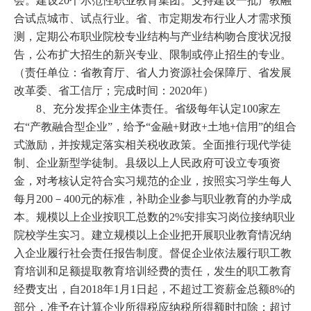
会。建设20个示范性职业教育集团。支持建设一批产教融
合试点城市、试点行业。省、市定期发布行业人才需求预
测，定期公布职业院校专业结构与产业结构吻合度状况报
告，公布扩大招生的新兴专业、限制或停止招生的专业。
（责任单位：省教育厅、省人力资源社会保障厅、省发展
改革委、省工信厅；完成时间：2020年）
8、充分发挥企业主体责任。省级每年认定100家左
右“产教融合型企业”，给予“金融+财政+土地+信用”的组合
式激励，并按规定落实相关税收政策。全面推行现代学徒
制、企业新型学徒制。县级以上人民政府可设立专项资
金，对考核认定符合实习规范的企业，按照实习学生每人
每月200－400元的标准，补助企业参与职业教育的办学成
本。规模以上企业按职工总数的2%安排实习岗位接纳职业
院校学生实习。建立规模以上企业把开展职业教育情况纳
入企业履行社会责任报告制度。督促企业依法履行职工教
育培训和足额提取教育培训经费的责任，发生的职工教育
经费支出，自2018年1月1日起，不超过工资薪金总额8%的
部分，准予在计算企业所得税应纳税所得额时扣除；超过