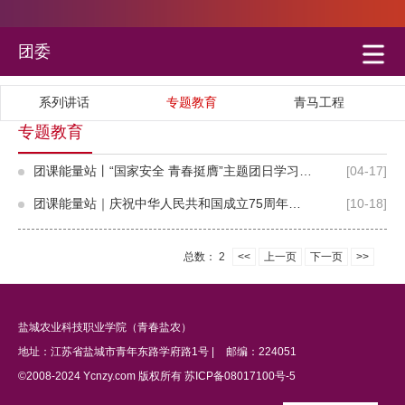
团委
系列讲话
专题教育
青马工程
专题教育
团课能量站丨“国家安全 青春挺膺”主题团日学习资料包来啦
[04-17]
团课能量站｜庆祝中华人民共和国成立75周年专题学习资源包
[10-18]
总数：
2
<<
上一页
下一页
>>
盐城农业科技职业学院（青春盐农）
地址：江苏省盐城市青年东路学府路1号 |
邮编：224051
©2008-2024 Ycnzy.com 版权所有 苏ICP备08017100号-5