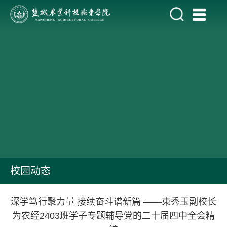
校园动态
深学笃行聚力量 接续奋斗谱新篇 ——束秀玉副校长
为农经2403班学子专题辅导党的二十届四中全会精