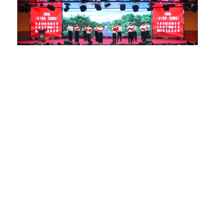
大会第二阶段，全体人员集中收看了庆祝中国共产党
成立105周年大会实况。与会党员纷纷表示，将把大会精
神转化为攻坚克难的实际行动，在盐阜沃土上砥砺深耕，
以昂扬姿态迎接评估，奋力推动学校“十五五”事业高质量
开局。