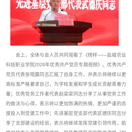
会上，全体与会人员共同观看了《榜样——盐城农业
科技职业学院2026年优秀共产党员专题视频》。优秀共产
党员代表张晓露同志汇报了自身工作，并表示将继续以更
高标准严格要求自己，为学校发展和学生成长贡献青春力
量；优秀党务工作者代表赵梁梁同志分享了从事党务工作
的做法与心得，表示将以更加饱满的热情、更加严谨的态
度投入到党建工作中；先进基层党支部代表武德庆同志分
享了支部建设的经验，表示将继续发挥党建引领作用，助