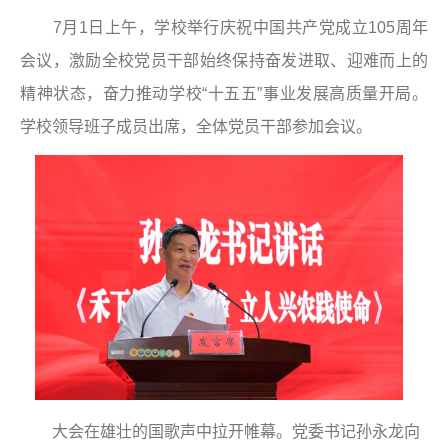
7月1日上午，学校举行庆祝中国共产党成立105周年
会议，激励全校党员干部始终保持奋发进取、迎难而上的
精神状态，奋力推动学校“十五五”事业发展高质量开局。
学校领导班子成员出席，全体党员干部参加会议。
大会在雄壮的国歌声中拉开帷幕。党委书记孙永龙向