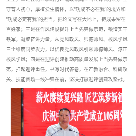
守育人初心，厚植爱生情怀，以“功成不必在我”的境界和
“功成必定有我”的担当，把论文写在大地上，把成果留在
百姓家；三是在作风建设提升上当先锋做示范，锻造实干
铁军，凝聚奋进力量，从党风政风、师德师风、校风学风
三个维度同步发力，以优良党风政风引领师德师风、淳正
校风学风；四是在迎评创建推动高质量发展上当先锋做示
范，扛起迎评重任，书写时代答卷，在产教融合、科研攻
关、技能赛场一线冲锋在前，坚决打赢迎评创建攻坚战。