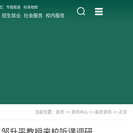
忆
专题报道
标准地图
招生就业
社会服务
校内服务
当前位置：
首页
>>
资讯中心
>>
盐农资讯
>> 正文
员邹升平教授来校听课调研