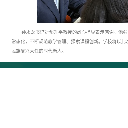
孙永龙书记对邹升平教授的悉心指导表示感谢。他强调
常态化，不断规范教学管理、探索课程创新。学校将以此
民族复兴大任的时代新人。
Copyright ?2008-2025 ycnzy.com 版权所有