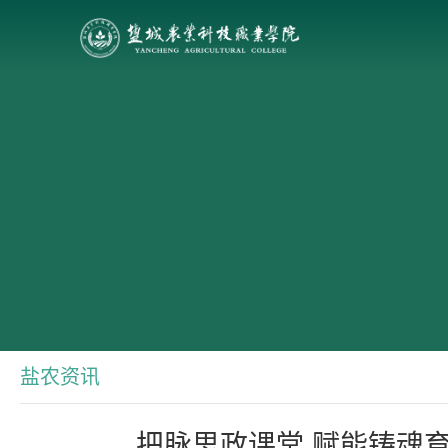
盐农资讯
把脉思政课堂 赋能铸魂