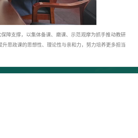
保障支撑，以集体备课、磨课、示范观摩为抓手推动教研
提升思政课的思想性、理论性与亲和力，努力培养更多担当
号 邮编：224051
5-88878881 邮箱：
苏ICP备08017100号-5
| 公安部备案号：32090202001023