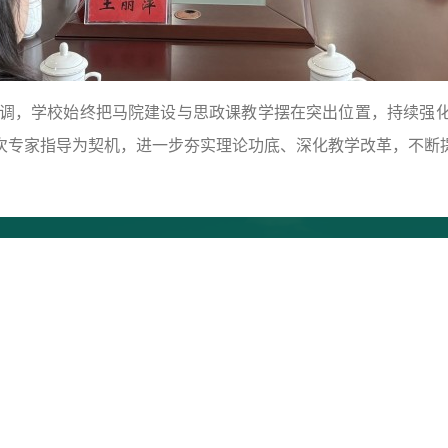
，学校始终把马院建设与思政课教学摆在突出位置，持续强化
次专家指导为契机，进一步夯实理论功底、深化教学改革，不断
地址：江苏省盐城市青年东路学府路1
电话：0515-88878779 传真：051
ycac1952@163.com