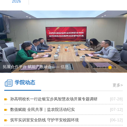
2026
拓展合作平台 赋能产教融合—— 信息工程系赴农
学院动态
更多>
孙高明校长一行赴银宝步凤智慧农场开展专题调研
[07-28]
数值赋能 全民共享｜盐农院活动纪实
[07-12]
筑牢实训室安全防线 守护平安校园环境
[06-12]