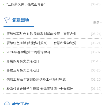
“五四薪火传，强农正青春”
[05-23]
党建园地
更多>
赓续铁军红色血脉 党建和创赋能发展—智慧农业学院..
[05-24]
赓续红色血脉 赋能乡村振兴——智慧农业学院党支部..
[05-21]
2026年春学期第十周理论学习
[05-07]
开展四月份党员活动日
[04-18]
开展三月份党员活动日
[03-20]
信息工程系党支部换届选举工作顺利完成
[01-20]
校系领导走进学生班级 专题宣讲四中全会精神——勉..
[01-12]
教学工作