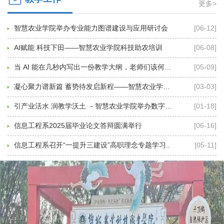
更多>
智慧农业学院举办专业能力图谱建设与应用研讨会
[06-12]
AI赋能 科技下田——智慧农业学院科技助农培训
[06-08]
当 AI 能在几秒内写出一份教学大纲，老师们该何去..
[05-09]
凝心聚力谱新篇 蓄势待发启新程——智慧农业学院召..
[03-03]
引产业活水 润教学沃土 －智慧农业学院举办数字化..
[01-18]
信息工程系2025届毕业论文答辩圆满举行
[06-16]
信息工程系召开“一提升三建设”高职理念专题学习..
[05-11]